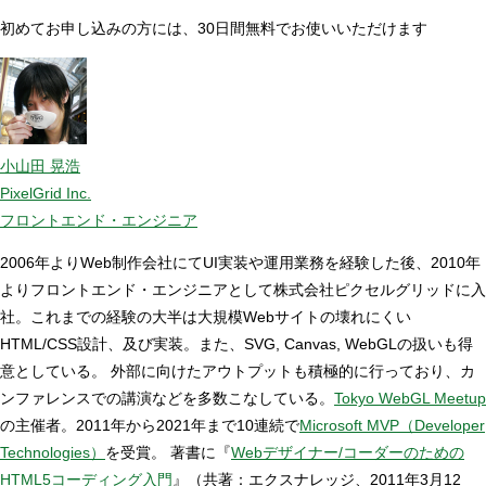
初めてお申し込みの方には、30日間無料でお使いいただけます
小山田 晃浩
PixelGrid Inc.
フロントエンド・エンジニア
2006年よりWeb制作会社にてUI実装や運用業務を経験した後、2010年
よりフロントエンド・エンジニアとして株式会社ピクセルグリッドに入
社。これまでの経験の大半は大規模Webサイトの壊れにくい
HTML/CSS設計、及び実装。また、SVG, Canvas, WebGLの扱いも得
意としている。 外部に向けたアウトプットも積極的に行っており、カ
ンファレンスでの講演などを多数こなしている。
Tokyo WebGL Meetup
の主催者。2011年から2021年まで10連続で
Microsoft MVP（Developer
Technologies）
を受賞。 著書に『
Webデザイナー/コーダーのための
HTML5コーディング入門
』（共著：エクスナレッジ、2011年3月12