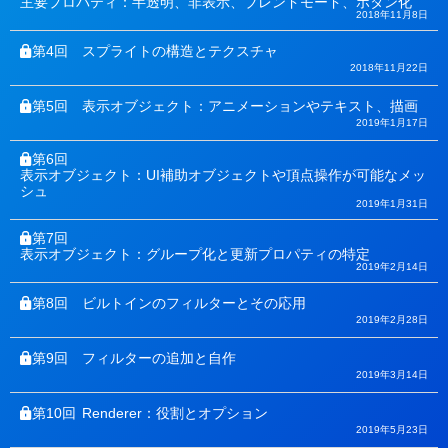
主要プロパティ：半透明、非表示、ブレンドモード、ボタン化
2018年11月8日
第4回
スプライトの構造とテクスチャ
2018年11月22日
第5回
表示オブジェクト：アニメーションやテキスト、描画
2019年1月17日
第6回
表示オブジェクト：UI補助オブジェクトや頂点操作が可能なメッ
シュ
2019年1月31日
第7回
表示オブジェクト：グループ化と更新プロパティの特定
2019年2月14日
第8回
ビルトインのフィルターとその応用
2019年2月28日
第9回
フィルターの追加と自作
2019年3月14日
第10回
Renderer：役割とオプション
2019年5月23日