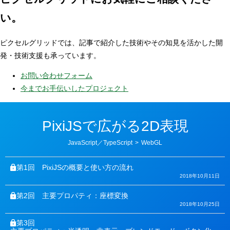
い。
ピクセルグリッドでは、記事で紹介した技術やその知見を活かした開
発・技術支援も承っています。
お問い合わせフォーム
今までお手伝いしたプロジェクト
PixiJSで広がる2D表現
カ
JavaScript／TypeScript
>
WebGL
テ
ゴ
リ
第1回
PixiJSの概要と使い方の流れ
ー
2018年10月11日
第2回
主要プロパティ：座標変換
2018年10月25日
第3回