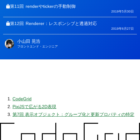
第11回
renderやtickerの手動制御
2019年5月30日
第12回
Renderer：レスポンシブと透過対応
2019年6月27日
小山田 晃浩
著
フロントエンド・エンジニア
者
CodeGrid
PixiJSで広がる2D表現
第7回 表示オブジェクト：グループ化と更新プロパティの特定