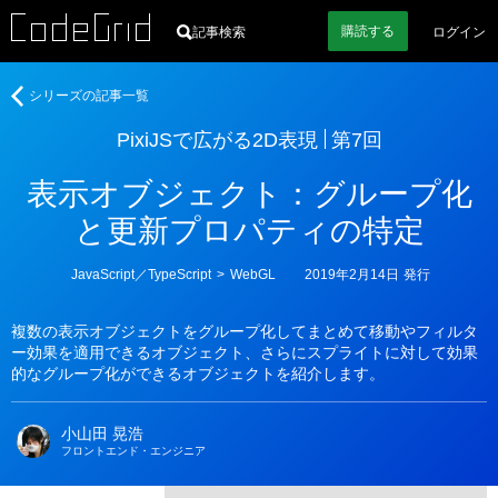
購読
する
記事検索
ログイン
著
PixiJS
シリーズの記事一覧
者
で
PixiJSで広がる2D表現
第7回
広
が
表示オブジェクト：グループ化
る
2D
と更新プロパティの特定
表
現
カ
JavaScript／TypeScript
>
WebGL
2019年2月14日
発行
テ
ゴ
リ
複数の表示オブジェクトをグループ化してまとめて移動やフィルタ
ー
ー効果を適用できるオブジェクト、さらにスプライトに対して効果
的なグループ化ができるオブジェクトを紹介します。
小山田 晃浩
フロントエンド・エンジニア