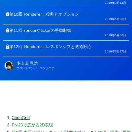
2019年3月14日
第10回
Renderer：役割とオプション
2019年5月23日
第11回
renderやtickerの手動制御
2019年5月30日
第12回
Renderer：レスポンシブと透過対応
2019年6月27日
小山田 晃浩
著
フロントエンド・エンジニア
者
CodeGrid
PixiJSで広がる2D表現