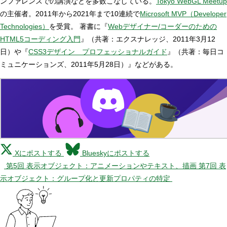
ンファレンスでの講演などを多数こなしている。
Tokyo WebGL Meetup
の主催者。2011年から2021年まで10連続で
Microsoft MVP（Developer
Technologies）
を受賞。 著書に『
Webデザイナー/コーダーのための
HTML5コーディング入門
』（共著：エクスナレッジ、2011年3月12
日）や『
CSS3デザイン プロフェッショナルガイド
』（共著：毎日コ
ミュニケーションズ、2011年5月28日）』などがある。
Xにポストする
Blueskyにポストする
第5回 表示オブジェクト：アニメーションやテキスト、描画
第7回 表
示オブジェクト：グループ化と更新プロパティの特定