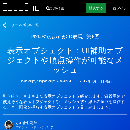
購読
する
記事検索
ログイン
著
PixiJS
シリーズの記事一覧
者
で
PixiJSで広がる2D表現
第6回
広
が
表示オブジェクト：UI補助オブ
る
2D
ジェクトや頂点操作が可能なメ
表
ッシュ
現
カ
JavaScript／TypeScript
>
WebGL
2019年1月31日
発行
テ
ゴ
リ
引き続き、さまざまな表示オブジェクトを紹介します。背景用途で
ー
使えそうな表示オブジェクトや、メッシュ状や線上の頂点を操作す
ることで画像を揺らす表示オブジェクトを見てみましょう。
小山田 晃浩
フロントエンド・エンジニア