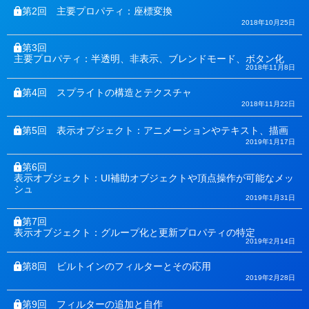
第2回
主要プロパティ：座標変換
2018年10月25日
第3回
主要プロパティ：半透明、非表示、ブレンドモード、ボタン化
2018年11月8日
第4回
スプライトの構造とテクスチャ
2018年11月22日
第5回
表示オブジェクト：アニメーションやテキスト、描画
2019年1月17日
第6回
表示オブジェクト：UI補助オブジェクトや頂点操作が可能なメッ
シュ
2019年1月31日
第7回
表示オブジェクト：グループ化と更新プロパティの特定
2019年2月14日
第8回
ビルトインのフィルターとその応用
2019年2月28日
第9回
フィルターの追加と自作