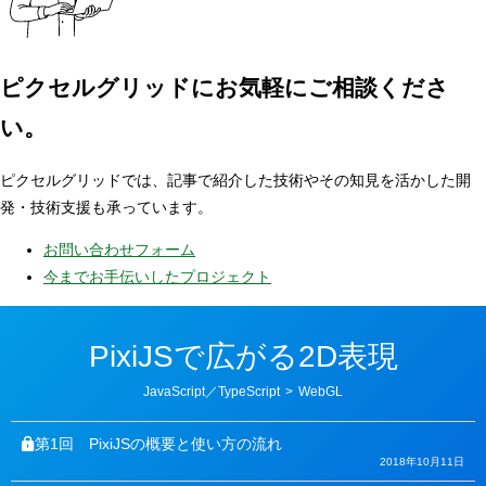
ピクセルグリッドに
お気軽にご相談くださ
い。
ピクセルグリッドでは、記事で紹介した技術やその知見を活かした開
発・技術支援も承っています。
お問い合わせフォーム
今までお手伝いしたプロジェクト
PixiJSで広がる2D表現
カ
JavaScript／TypeScript
>
WebGL
テ
ゴ
リ
第1回
PixiJSの概要と使い方の流れ
ー
2018年10月11日