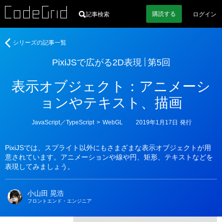
購読
する
記事検索
ログイン
著
PixiJS
シリーズの記事一覧
者
で
PixiJSで広がる2D表現
第5回
広
が
表示オブジェクト：アニメーシ
る
2D
ョンやテキスト、描画
表
現
カ
JavaScript／TypeScript
>
WebGL
2019年1月17日
発行
テ
ゴ
リ
PixiJSでは、スプライト以外にもさまざまな表示オブジェクトが用
ー
意されています。アニメーションや線や円、矩形、テキストなどを
表現してみましょう。
小山田 晃浩
フロントエンド・エンジニア