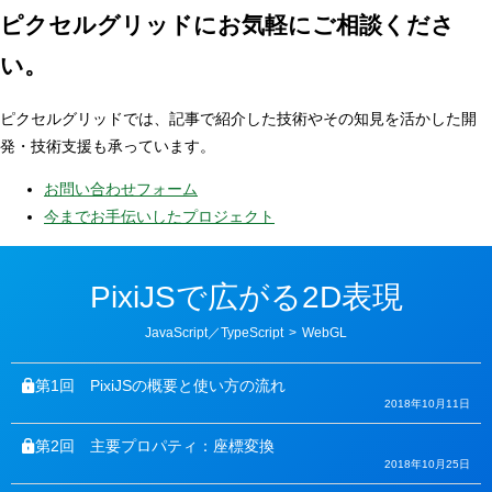
ピクセルグリッドに
お気軽にご相談くださ
い。
ピクセルグリッドでは、記事で紹介した技術やその知見を活かした開
発・技術支援も承っています。
お問い合わせフォーム
今までお手伝いしたプロジェクト
PixiJSで広がる2D表現
カ
JavaScript／TypeScript
>
WebGL
テ
ゴ
リ
第1回
PixiJSの概要と使い方の流れ
ー
2018年10月11日
第2回
主要プロパティ：座標変換
2018年10月25日