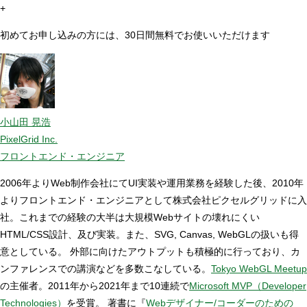
+
初めてお申し込みの方には、30日間無料でお使いいただけます
小山田 晃浩
PixelGrid Inc.
フロントエンド・エンジニア
2006年よりWeb制作会社にてUI実装や運用業務を経験した後、2010年
よりフロントエンド・エンジニアとして株式会社ピクセルグリッドに入
社。これまでの経験の大半は大規模Webサイトの壊れにくい
HTML/CSS設計、及び実装。また、SVG, Canvas, WebGLの扱いも得
意としている。 外部に向けたアウトプットも積極的に行っており、カ
ンファレンスでの講演などを多数こなしている。
Tokyo WebGL Meetup
の主催者。2011年から2021年まで10連続で
Microsoft MVP（Developer
Technologies）
を受賞。 著書に『
Webデザイナー/コーダーのための