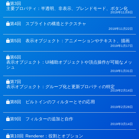
第3回
主要プロパティ：半透明、非表示、ブレンドモード、ボタン化
2018年11月8日
第4回
スプライトの構造とテクスチャ
2018年11月22日
第5回
表示オブジェクト：アニメーションやテキスト、描画
2019年1月17日
第6回
表示オブジェクト：UI補助オブジェクトや頂点操作が可能なメッ
シュ
2019年1月31日
第7回
表示オブジェクト：グループ化と更新プロパティの特定
2019年2月14日
第8回
ビルトインのフィルターとその応用
2019年2月28日
第9回
フィルターの追加と自作
2019年3月14日
第10回
Renderer：役割とオプション