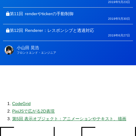
2019年5月23日
第11回
renderやtickerの手動制御
2019年5月30日
第12回
Renderer：レスポンシブと透過対応
2019年6月27日
小山田 晃浩
著
フロントエンド・エンジニア
者
CodeGrid
PixiJSで広がる2D表現
第5回 表示オブジェクト：アニメーションやテキスト、描画