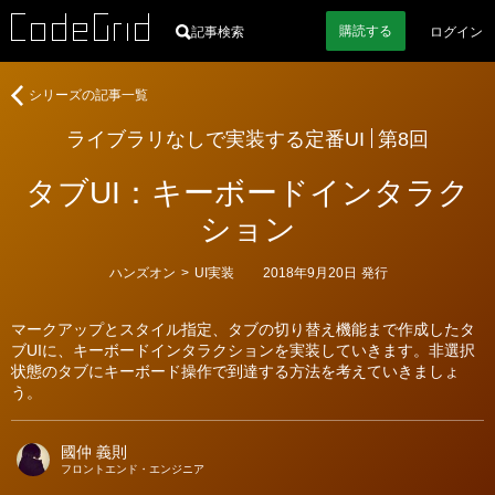
購読
する
記事検索
ログイン
著
ラ
シリーズの記事一覧
者
イ
ライブラリなしで実装する定番UI
第8回
ブ
ラ
タブUI：キーボードインタラク
リ
な
ション
し
で
カ
ハンズオン
>
UI実装
2018年9月20日
発行
実
テ
ゴ
装
リ
す
マークアップとスタイル指定、タブの切り替え機能まで作成したタ
ー
ブUIに、キーボードインタラクションを実装していきます。非選択
る
状態のタブにキーボード操作で到達する方法を考えていきましょ
定
う。
番
UI
國仲 義則
フロントエンド・エンジニア