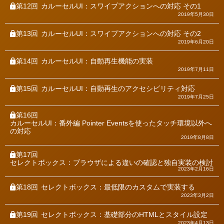
第12回
カルーセルUI：スワイプアクションへの対応 その1
2019年5月30日
第13回
カルーセルUI：スワイプアクションへの対応 その2
2019年6月20日
第14回
カルーセルUI：自動再生機能の実装
2019年7月11日
第15回
カルーセルUI：自動再生のアクセシビリティ対応
2019年7月25日
第16回
カルーセルUI：番外編 Pointer Eventsを使ったタッチ環境以外へ
の対応
2019年8月8日
第17回
セレクトボックス：ブラウザによる違いの確認と独自実装の検討
2023年2月16日
第18回
セレクトボックス：最低限のカスタムで実装する
2023年3月2日
第19回
セレクトボックス：基礎部分のHTMLとスタイル設定
2023年4月13日