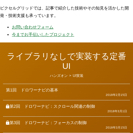
ピクセルグリッドでは、記事で紹介した技術やその知見を活かした開
発・技術支援も承っています。
お問い合わせフォーム
今までお手伝いしたプロジェクト
ライブラリなしで実装する定番
UI
カ
ハンズオン
>
UI実装
テ
ゴ
リ
第1回
ドロワーナビの基本
ー
2018年2月15日
第2回
ドロワーナビ：スクロール関連の制御
2018年3月1日
第3回
ドロワーナビ：フォーカスの制御
2018年3月15日