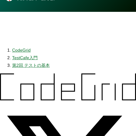
者
CodeGrid
TestCafe入門
第2回 テストの基本