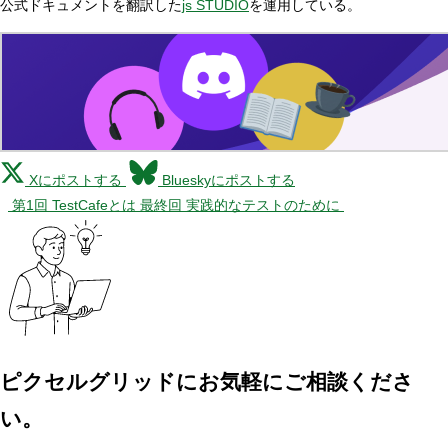
公式ドキュメントを翻訳した
js STUDIO
を運用している。
Xにポストする
Blueskyにポストする
第1回 TestCafeとは
最終回 実践的なテストのために
ピクセルグリッドに
お気軽にご相談くださ
い。