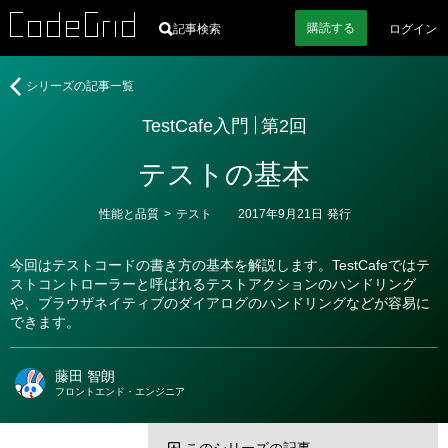
購読
する
記事検索
ログイン
著
TestCafe
シリーズの記事一覧
者
入
TestCafe入門
第2回
門
テストの基本
カ
性能と品質
>
テスト
2017年9月21日
発行
テ
ゴ
リ
今回はテストコードの書き方の基本を解説します。TestCafeではテ
ー
ストコントローラーと呼ばれるテストアクションのハンドリング
や、ブラウザネイティブのダイアログのハンドリングなどが容易に
できます。
藤田 智朗
フロントエンド・エンジニア
このシリーズの記事