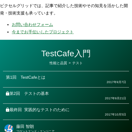
ピクセルグリッドでは、記事で紹介した技術やその知見を活かした開
発・技術支援も承っています。
お問い合わせフォーム
今までお手伝いしたプロジェクト
TestCafe入門
カ
性能と品質
>
テスト
テ
ゴ
リ
第1回
TestCafeとは
ー
2017年9月7日
第2回
テストの基本
2017年9月21日
最終回
実践的なテストのために
2017年10月5日
藤田 智朗
著
フロントエンド・エンジニア