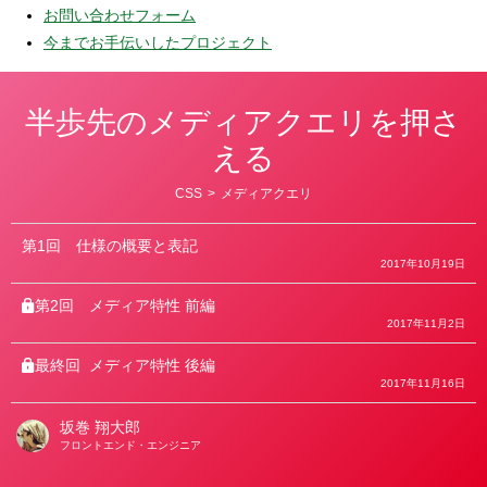
お問い合わせフォーム
今までお手伝いしたプロジェクト
半歩先のメディアクエリを押さ
える
カ
CSS
>
メディアクエリ
テ
ゴ
リ
第1回
仕様の概要と表記
ー
2017年10月19日
第2回
メディア特性 前編
2017年11月2日
最終回
メディア特性 後編
2017年11月16日
坂巻 翔大郎
著
フロントエンド・エンジニア
者