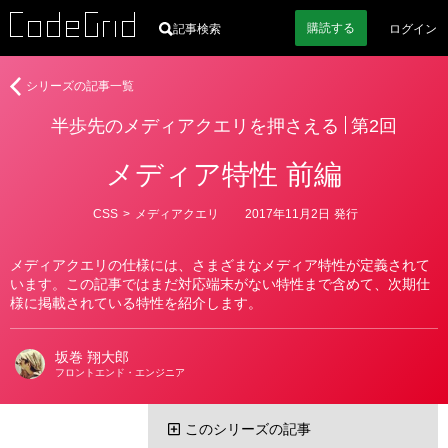
購読
する
記事検索
ログイン
著
半
シリーズの記事一覧
者
歩
半歩先のメディアクエリを押さえる
第2回
先
の
メディア特性 前編
メ
デ
ィ
カ
CSS
>
メディアクエリ
2017年11月2日
発行
テ
ア
ゴ
ク
リ
メディアクエリの仕様には、さまざまなメディア特性が定義されて
ー
エ
います。この記事ではまだ対応端末がない特性まで含めて、次期仕
リ
様に掲載されている特性を紹介します。
を
押
坂巻 翔大郎
さ
フロントエンド・エンジニア
え
る
このシリーズの記事