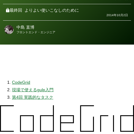
最終回
よりよい使いこなしのために
2014年10月2日
中島 直博
著
フロントエンド・エンジニア
者
CodeGrid
現場で使えるgulp入門
第4回 実践的なタスク