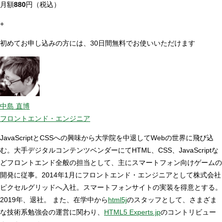
月額
880
円（税込）
+
初めてお申し込みの方には、30日間無料でお使いいただけます
中島 直博
フロントエンド・エンジニア
JavaScriptとCSSへの興味から大学院を中退してWebの世界に飛び込
む。大手デジタルコンテンツベンダーにてHTML、CSS、JavaScriptな
どフロントエンド全般の担当として、主にスマートフォン向けゲームの
開発に従事。2014年1月にフロントエンド・エンジニアとして株式会社
ピクセルグリッドへ入社。スマートフォンサイトの実装を得意とする。
2019年、退社。 また、在学中から
html5j
のスタッフとして、さまざま
な技術系勉強会の運営に関わり、
HTML5 Experts.jp
のコントリビュー