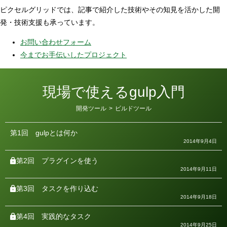
ピクセルグリッドでは、記事で紹介した技術やその知見を活かした開
発・技術支援も承っています。
お問い合わせフォーム
今までお手伝いしたプロジェクト
現場で使えるgulp入門
カ
開発ツール
>
ビルドツール
テ
ゴ
リ
第1回
gulpとは何か
ー
2014年9月4日
第2回
プラグインを使う
2014年9月11日
第3回
タスクを作り込む
2014年9月18日
第4回
実践的なタスク
2014年9月25日