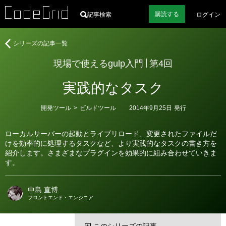
購読
する
記事検索
ログイン
著
現
シリーズの記事一覧
者
場
現場で使えるgulp入門
第4回
で
使
実践的なタスク
え
る
gulp
カ
開発ツール
>
ビルドツール
2014年9月25日
発行
テ
入
ゴ
門
リ
ローカルサーバーの起動とライブリロード、変更されたファイルだ
ー
けを効率的に処理するタスクなど、より実践的なタスクの書き方を
紹介します。さまざまなプラグインを効果的に組み合わせていきま
す。
中島 直博
フロントエンド・エンジニア
このシリーズの記事