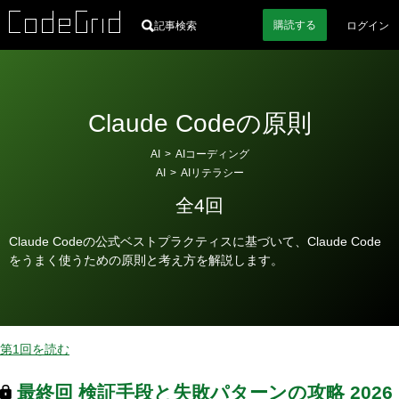
購読
する
記事検索
ログイン
Claude Codeの原則
カ
AI
>
AIコーディング
テ
AI
>
AIリテラシー
ゴ
全4回
リ
ー
Claude Codeの公式ベストプラクティスに基づいて、Claude Code
をうまく使うための原則と考え方を解説します。
第1回を読む
最終回
検証手段と失敗パターンの攻略
2026