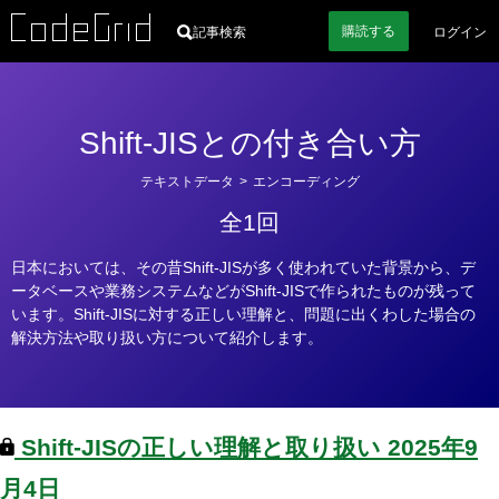
購読
する
記事検索
ログイン
Shift-JISとの付き合い方
カ
テキストデータ
>
エンコーディング
テ
全1回
ゴ
リ
日本においては、その昔Shift-JISが多く使われていた背景から、デ
ー
ータベースや業務システムなどがShift-JISで作られたものが残って
います。Shift-JISに対する正しい理解と、問題に出くわした場合の
解決方法や取り扱い方について紹介します。
Shift-JISの正しい理解と取り扱い
2025年9
月4日