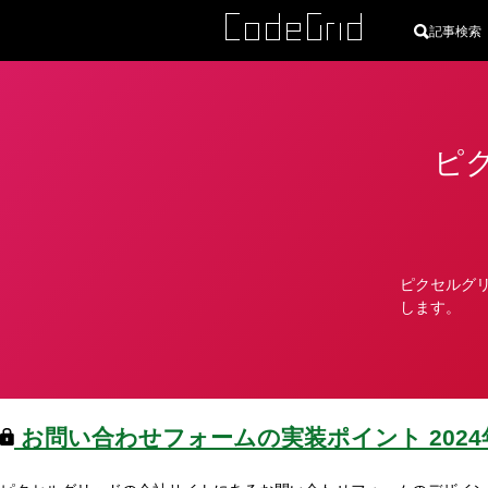
記事検索
ピ
カ
テ
ゴ
リ
ピクセルグ
ー
します。
お問い合わせフォームの実装ポイント
202