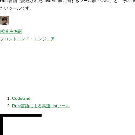
Rust言語で記述されたJavaScriptに関するツール群「OXC」と
たいツールです。
杉浦 有右嗣
フロントエンド・エンジニア
CodeGrid
Rust言語による高速Lintツール