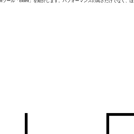
、そのLintツール「oxlint」を紹介します。パフォーマンスの高さだけ