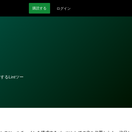
購読
する
ログイン
するLintツー