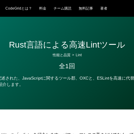
CodeGridとは？
料金
チーム購読
無料記事
著者
Rust言語による高速Lintツール
性能と品質
>
Lint
全1回
記述された、JavaScriptに関するツール郡、OXCと、ESLintを高速に代替
tを紹介します。