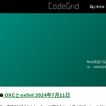
記事検索
カ
テ
ゴ
リ
Rust言語で
ー
ル、oxlin
OXCとoxlint
2024年7月11日