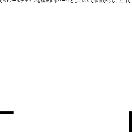
でなく、ほかのツールチェインを構成するパーツとしての立ち位置からも、注目し