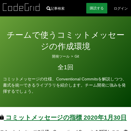
購読
する
記事検索
ログイン
チームで使うコミットメッセー
ジの作成環境
カ
開発ツール
>
Git
テ
全1回
ゴ
リ
コミットメッセージの仕様、Conventional Commitsを解説しつつ、
ー
書式を統一できるライブラリを紹介します。チーム開発に強みを発
揮するでしょう。
コミットメッセージの指標
2020年1月30日