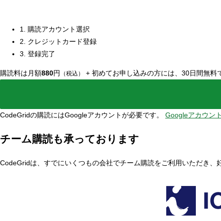
1. 購読アカウント選択
2. クレジットカード登録
3. 登録完了
購読料は月額
880
円
+
初めてお申し込みの方には、30日間無料
（税込）
CodeGridの購読にはGoogleアカウントが必要です。
Googleアカウ
チーム購読も承っております
CodeGridは、すでにいくつもの会社でチーム購読をご利用いただき