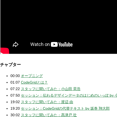
チャプター
00:00
オープニング
01:07
CodeGridとは？
07:22
スタッフに聞いてみた：小山田 晃浩
07:50
セッション：伝わるデザインデータのはじめのいっぽ by 小
19:02
スタッフに聞いてみた：渡辺 由
19:20
セッション：CodeGridの代替テキスト by 坂巻 翔大郎
30:02
スタッフに聞いてみた：髙津戸 壮