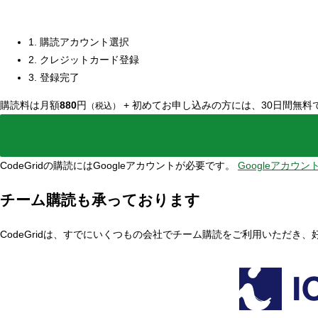
1. 購読アカウント選択
2. クレジットカード登録
3. 登録完了
購読料は月額
880
円
+
初めてお申し込みの方には、30日間無料
（税込）
CodeGridの購読にはGoogleアカウントが必要です。
Googleアカウ
チーム購読も承っております
CodeGridは、すでにいくつもの会社でチーム購読をご利用いただき