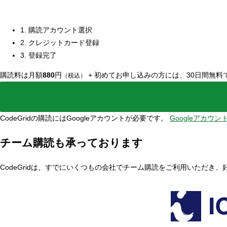
1. 購読アカウント選択
2. クレジットカード登録
3. 登録完了
購読料は月額
880
円
+
初めてお申し込みの方には、30日間無料
（税込）
CodeGridの購読にはGoogleアカウントが必要です。
Googleアカウ
チーム購読も承っております
CodeGridは、すでにいくつもの会社でチーム購読をご利用いただき