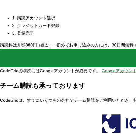
1. 購読アカウント選択
2. クレジットカード登録
3. 登録完了
購読料は月額
880
円
+
初めてお申し込みの方には、30日間無料
（税込）
CodeGridの購読にはGoogleアカウントが必要です。
Googleアカウ
チーム購読も承っております
CodeGridは、すでにいくつもの会社でチーム購読をご利用いただき