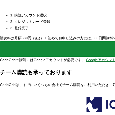
1. 購読アカウント選択
2. クレジットカード登録
3. 登録完了
購読料は月額
880
円
+
初めてお申し込みの方には、30日間無料
（税込）
CodeGridの購読にはGoogleアカウントが必要です。
Googleアカウ
チーム購読も承っております
CodeGridは、すでにいくつもの会社でチーム購読をご利用いただき