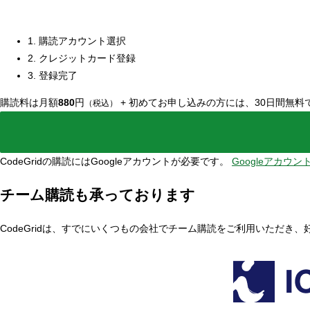
1. 購読アカウント選択
2. クレジットカード登録
3. 登録完了
購読料は月額
880
円
+
初めてお申し込みの方には、30日間無料
（税込）
CodeGridの購読にはGoogleアカウントが必要です。
Googleアカウ
チーム購読も承っております
CodeGridは、すでにいくつもの会社でチーム購読をご利用いただき