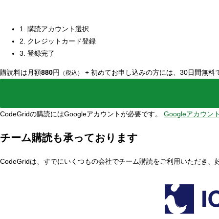
1. 購読アカウント選択
2. クレジットカード登録
3. 登録完了
購読料は月額
880
円
+
初めてお申し込みの方には、30日間無料
（税込）
CodeGridの購読にはGoogleアカウントが必要です。
Googleアカウ
チーム購読も承っております
CodeGridは、すでにいくつもの会社でチーム購読をご利用いただき