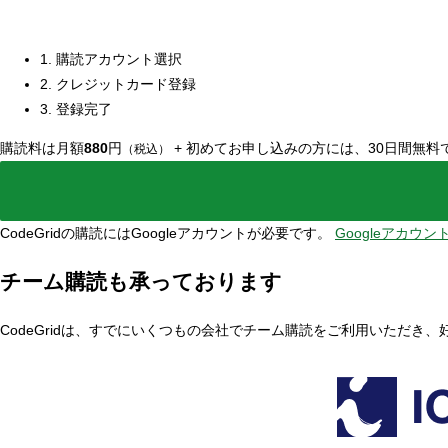
1. 購読アカウント選択
2. クレジットカード登録
3. 登録完了
購読料は月額
880
円
+
初めてお申し込みの方には、30日間無料
（税込）
CodeGridの購読にはGoogleアカウントが必要です。
Googleアカウ
チーム購読も承っております
CodeGridは、すでにいくつもの会社でチーム購読をご利用いただき