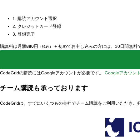
1. 購読アカウント選択
2. クレジットカード登録
3. 登録完了
購読料は月額
880
円
+
初めてお申し込みの方には、30日間無料
（税込）
CodeGridの購読にはGoogleアカウントが必要です。
Googleアカウ
チーム購読も承っております
CodeGridは、すでにいくつもの会社でチーム購読をご利用いただき