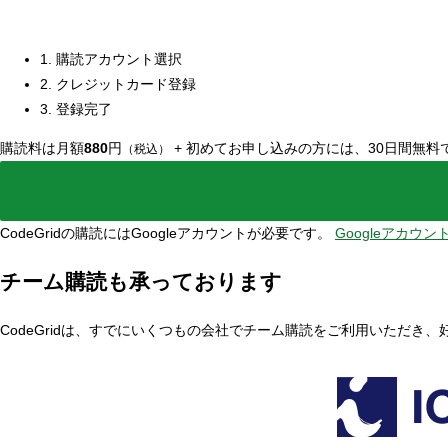
1. 購読アカウント選択
2. クレジットカード登録
3. 登録完了
購読料は月額
880
円
+
初めてお申し込みの方には、30日間無料
（税込）
CodeGridの購読にはGoogleアカウントが必要です。
Googleアカウ
チーム購読も承っております
CodeGridは、すでにいくつもの会社でチーム購読をご利用いただき