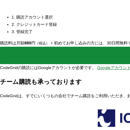
1. 購読アカウント選択
2. クレジットカード登録
3. 登録完了
購読料は月額
880
円
+
初めてお申し込みの方には、30日間無料
（税込）
CodeGridの購読にはGoogleアカウントが必要です。
Googleアカウ
チーム購読も承っております
CodeGridは、すでにいくつもの会社でチーム購読をご利用いただき