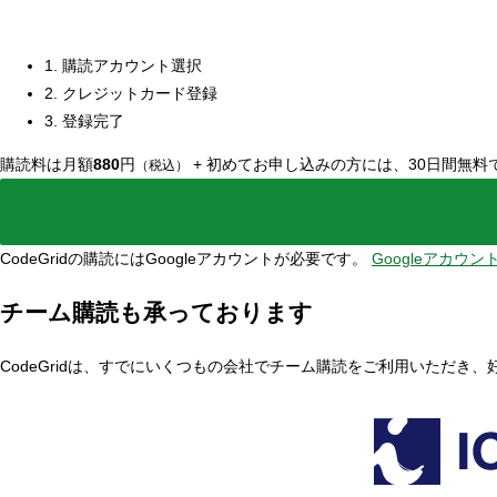
1. 購読アカウント選択
2. クレジットカード登録
3. 登録完了
購読料は月額
880
円
+
初めてお申し込みの方には、30日間無料
（税込）
CodeGridの購読にはGoogleアカウントが必要です。
Googleアカウ
チーム購読も承っております
CodeGridは、すでにいくつもの会社でチーム購読をご利用いただき