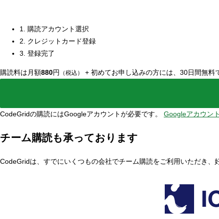
1. 購読アカウント選択
2. クレジットカード登録
3. 登録完了
購読料は月額
880
円
+
初めてお申し込みの方には、30日間無料
（税込）
CodeGridの購読にはGoogleアカウントが必要です。
Googleアカウ
チーム購読も承っております
CodeGridは、すでにいくつもの会社でチーム購読をご利用いただき