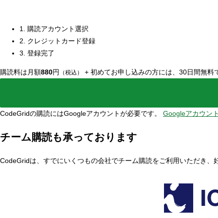
1. 購読アカウント選択
2. クレジットカード登録
3. 登録完了
購読料は月額
880
円
+
初めてお申し込みの方には、30日間無料
（税込）
CodeGridの購読にはGoogleアカウントが必要です。
Googleアカウ
チーム購読も承っております
CodeGridは、すでにいくつもの会社でチーム購読をご利用いただき