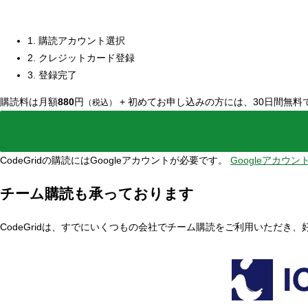
1. 購読アカウント選択
2. クレジットカード登録
3. 登録完了
購読料は月額
880
円
+
初めてお申し込みの方には、30日間無料
（税込）
CodeGridの購読にはGoogleアカウントが必要です。
Googleアカウ
チーム購読も承っております
CodeGridは、すでにいくつもの会社でチーム購読をご利用いただき