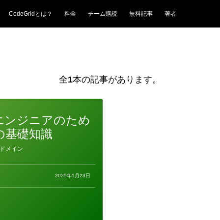
CodeGridとは？
料金
チーム購読
無料記事
著者
全
1
本の記事があります。
エンジニアのため
の基礎知識
ドメイン
2025年1月23日