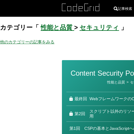
記事検索
カテゴリー「
性能と品質
>
セキュリティ
」
他のカテゴリーの記事をみる
Content Securit
カ
性能と品質
>
セ
テ
ゴ
リ
ー
最終回
WebフレームワークのC
スクリプト以外のリソー
第2回
用
第1回
CSPの基本とJavaScrip