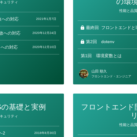
の環
キュリティ
カ
性能と品
テ
ゴ
故への対応
2021年1月7日
リ
ー
最終回
フロントエンドと
事故への対応
2020年12月24日
第2回
dotenv
トへの対応
2020年12月10日
第1回
環境変数とは
山田 順久
フロントエンド・エンジニア
XSSの基礎と実例
フロントエンド
キュリティ
カ
性能と品
テ
ゴ
-2
2018年8月30日
リ