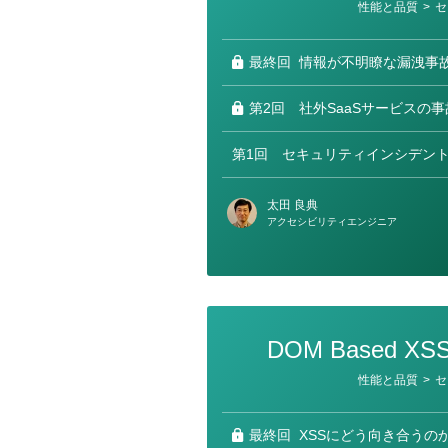
カ
性能と品質
>
セ
テ
ゴ
リ
ー
最終回
情報が不明瞭な漏洩事
第2回
社外SaaSサービスの
第1回
セキュリティインシデン
太田 良典
アクセシビリティエンジニア
DOM Based 
カ
性能と品質
>
セ
テ
ゴ
リ
ー
最終回
XSSにどう向き合うのか