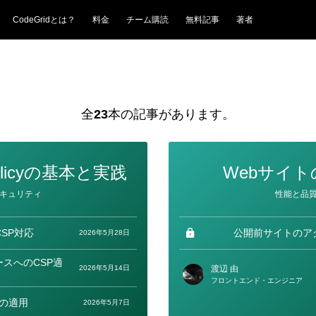
CodeGridとは？
料金
チーム購読
無料記事
著者
全
23
本の記事があります。
y Policyの基本と実践
Webサイ
カ
キュリティ
性能と品
テ
ゴ
リ
ー
SP対応
公開前サイトのア
2026年5月28日
スへのCSP適
2026年5月14日
渡辺 由
フロントエンド・エンジニア
tへの適用
2026年5月7日