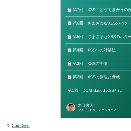
第7回
XSSにどう向き合うのか
第6回
さまざまなXSSのパター
第5回
さまざまなXSSのパター
第4回
XSSへの対処法
第3回
XSSの実例
第2回
XSSの原理と脅威
第1回
DOM Based XSSとは
太田 良典
アクセシビリティエンジニア
CodeGrid