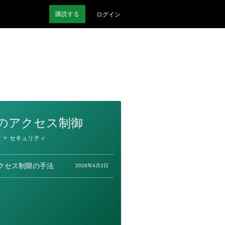
購読
する
ログイン
トのアクセス制御
質
>
セキュリティ
クセス制限の手法
2026年4月2日