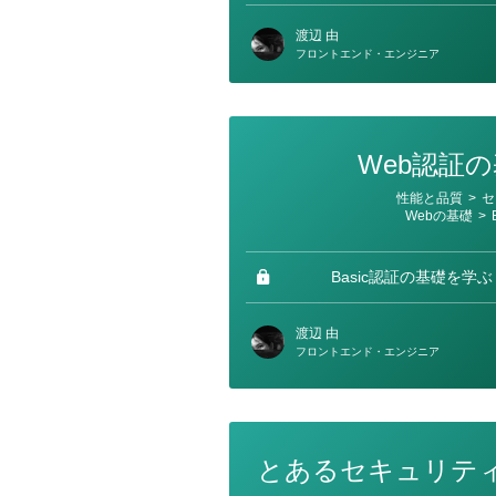
渡辺 由
フロントエンド・エンジニア
Web認証
カ
性能と品質
>
セ
テ
Webの基礎
>
ゴ
リ
ー
Basic認証の基礎を学ぶ
渡辺 由
フロントエンド・エンジニア
とあるセキュリティ