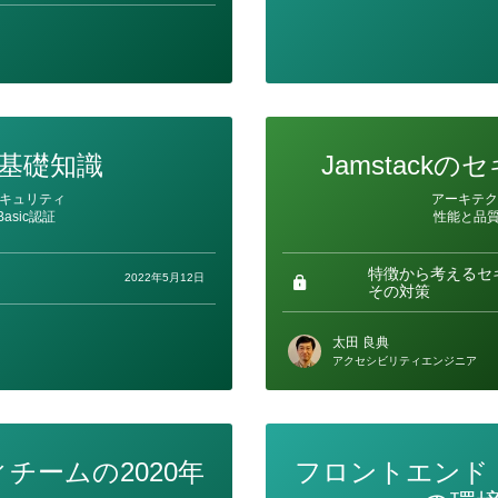
の基礎知識
Jamstack
カ
キュリティ
アーキテク
テ
Basic認証
性能と品
ゴ
リ
ー
特徴から考えるセ
2022年5月12日
その対策
太田 良典
アクセシビリティエンジニア
チームの2020年
フロントエンド